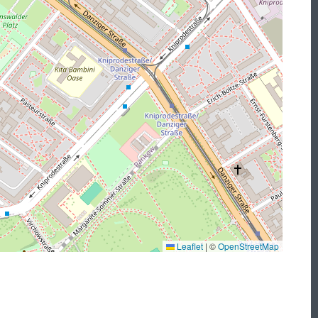
Leaflet
|
©
OpenStreetMap